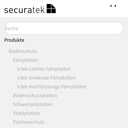
Zum
Hauptinhalt
springen
Produkte
Bodenschutz
Fahrplatten
e:tek Leichte Fahrplatten
v:tek Universal-Fahrplatten
x:tek Hochleistungs-Fahrplatten
Bodenschutzplatten
Schwerlastplatten
Stahlplatten
Flächenschutz