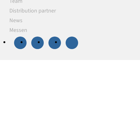
Team
Distribution partner
News
Messen
20 % Rabatt
auf
ausgewählte
Unterlegplatten
Unsere Unterlegplatten sind ideal als
lastverteilende Unterlagen zum Niveauausgleich,
Höhenausgleich und zum Abstützen von