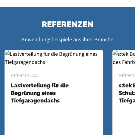
REFERENZEN
Anwendungsbeispiele aus ihrer Branche
Referenz #5621
Referenz
Lastverteilung für die
s:tek
Begrünung eines
Schut
Tiefgaragendachs
Tiefg