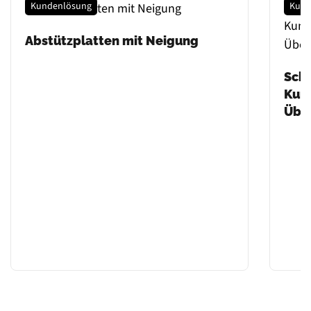
Kundenlösung
Kund
Abstützplatten mit Neigung
Sch
Kuns
Übe