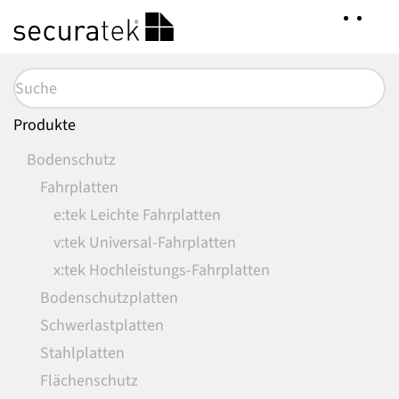
Zum
Hauptinhalt
springen
Produkte
Bodenschutz
Fahrplatten
e:tek Leichte Fahrplatten
v:tek Universal-Fahrplatten
x:tek Hochleistungs-Fahrplatten
Bodenschutzplatten
Schwerlastplatten
Stahlplatten
Flächenschutz