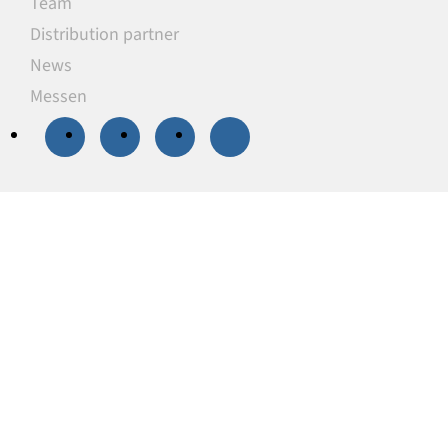
Team
Distribution partner
News
Messen
20 % Rabatt
auf
ausgewählte
Unterlegplatten
Unsere Unterlegplatten sind ideal als
lastverteilende Unterlagen zum Niveauausgleich,
Höhenausgleich und zum Abstützen von