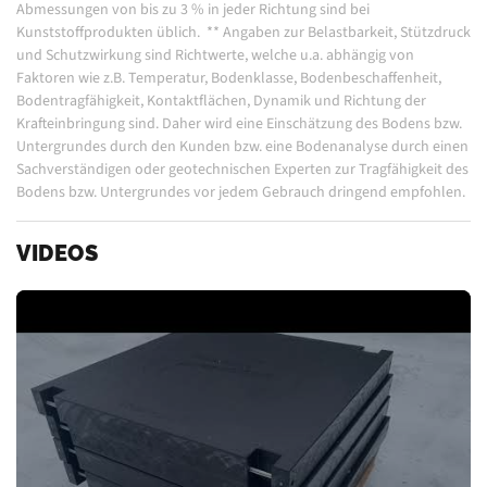
Abmessungen von bis zu 3 % in jeder Richtung sind bei
Kunststoffprodukten üblich.
**
Angaben zur Belastbarkeit, Stützdruck
und Schutzwirkung sind Richtwerte, welche u.a. abhängig von
Faktoren wie z.B. Temperatur, Bodenklasse, Bodenbeschaffenheit,
Bodentragfähigkeit, Kontaktflächen, Dynamik und Richtung der
Krafteinbringung sind. Daher wird eine Einschätzung des Bodens bzw.
Untergrundes durch den Kunden bzw. eine Bodenanalyse durch einen
Sachverständigen oder geotechnischen Experten zur Tragfähigkeit des
Bodens bzw. Untergrundes vor jedem Gebrauch dringend empfohlen.
VIDEOS