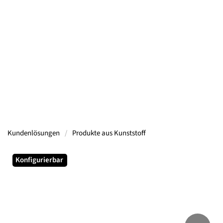
Containern, Gerüsten, Bühnen, Maschinen und
mehr.
Mehr Informationen
Kundenlösungen
Produkte aus Kunststoff
Konfigurierbar