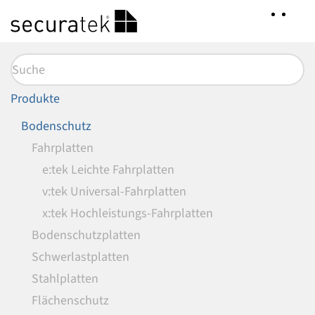
Zum
Hauptinhalt
springen
Produkte
Bodenschutz
Fahrplatten
e:tek Leichte Fahrplatten
v:tek Universal-Fahrplatten
x:tek Hochleistungs-Fahrplatten
Bodenschutzplatten
Schwerlastplatten
Stahlplatten
Flächenschutz