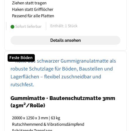
Ziehen statt tragen
Haken statt Grifflöcher
Passend für alle Platten
Enthält: 1
Stück
Sofort lieferbar
Details ansehen
Feste Böden
Gummimatte • Bautenschutzmatte 3mm
(25m²/Rolle)
20000 x 1250 x 3 mm | 63 kg
Rutschhemmend & Vibrationsdämpfend
Schützende Trennlage