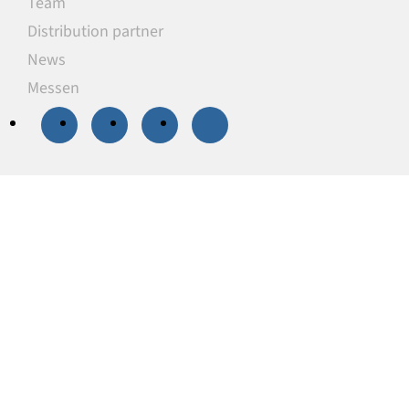
Team
Distribution partner
News
Messen
20 % Rabatt
auf
ausgewählte
Unterlegplatten
Unsere Unterlegplatten sind ideal als
lastverteilende Unterlagen zum Niveauausgleich,
Höhenausgleich und zum Abstützen von