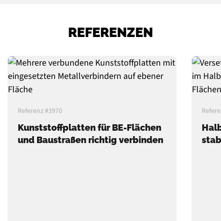
REFERENZEN
Referenz #3970
Refere
Kunststoffplatten für BE-Flächen
Halb
und Baustraßen richtig verbinden
stab