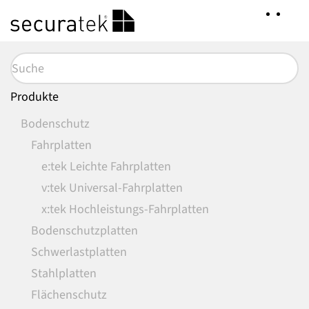
Zum
Hauptinhalt
springen
Produkte
Bodenschutz
Fahrplatten
e:tek Leichte Fahrplatten
v:tek Universal-Fahrplatten
x:tek Hochleistungs-Fahrplatten
Bodenschutzplatten
Schwerlastplatten
Stahlplatten
Flächenschutz