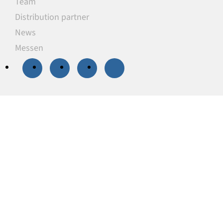
Team
Distribution partner
News
Messen
20 % Rabatt
auf
ausgewählte
Unterlegplatten
Unsere Unterlegplatten sind ideal als
lastverteilende Unterlagen zum Niveauausgleich,
Höhenausgleich und zum Abstützen von