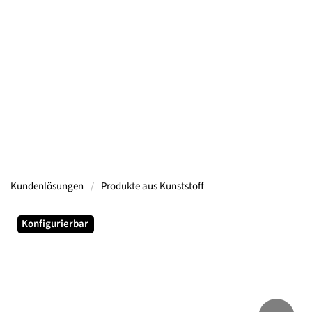
Containern, Gerüsten, Bühnen, Maschinen und
mehr.
Mehr Informationen
Kundenlösungen
Produkte aus Kunststoff
Konfigurierbar