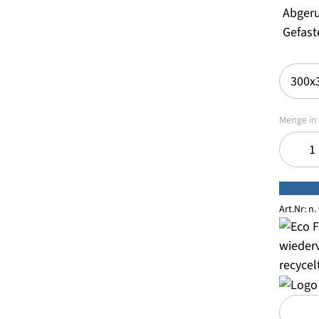
Abger
Gefast
Art.Nr:
n. 