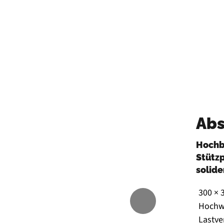
Mehr Informationen
Abs
Hochb
Stützp
solide
300 × 
Hochwe
Lastve