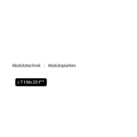
Abstütztechnik
Abstützplatten
≤ 7 t bis 25 t**