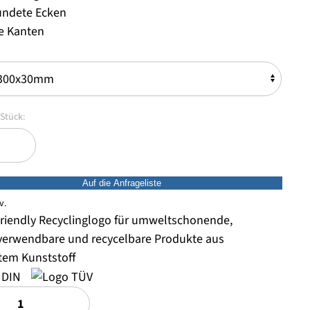
undete Ecken
e Kanten
Auf die Anfrageliste
v.