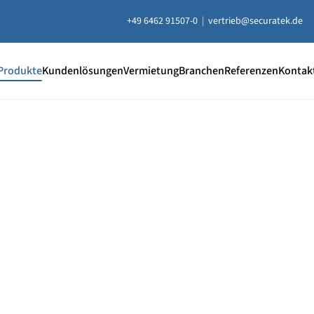
+49 6462 91507-0
|
vertrieb@securatek.de
Produkte
Kundenlösungen
Vermietung
Branchen
Referenzen
Kontak
20 % Rabatt
auf ausgewählt
Unterlegplatten
e Unterlegplatten sind ideal als lastverteilende Unterlage
uausgleich, Höhenausgleich und zum Abstützen von Contai
ten, Bühnen, Maschinen und mehr.