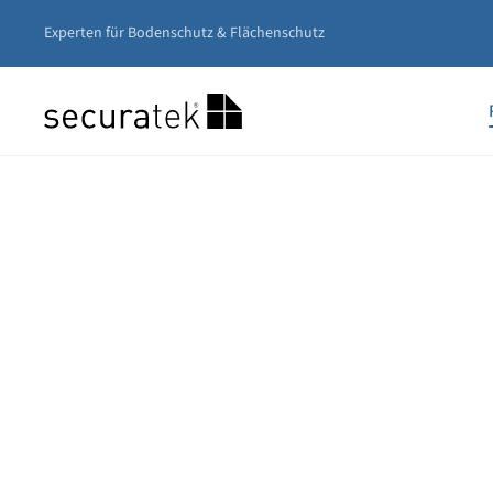
Experten für Bodenschutz & Flächenschutz
Zum
Hauptinhalt
springen
Unser
Nivea
Gerüs