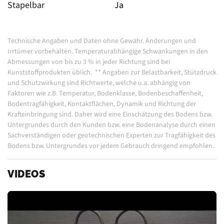
Stapelbar
Ja
Technische Angaben und Daten ohne Gewähr. Änderungen und
Irrtümer vorbehalten.
Temperaturabhängige Schwankungen in den
Abmessungen von bis zu 3 % in jeder Richtung sind bei
Kunststoffprodukten üblich.
**
Angaben zur Belastbarkeit, Stützdruck
und Schutzwirkung sind Richtwerte, welche u.a. abhängig von
Faktoren wie z.B. Temperatur, Bodenklasse, Bodenbeschaffenheit,
Bodentragfähigkeit, Kontaktflächen, Dynamik und Richtung der
Krafteinbringung sind. Daher wird eine Einschätzung des Bodens bzw.
Untergrundes durch den Kunden bzw. eine Bodenanalyse durch einen
Sachverständigen oder geotechnischen Experten zur Tragfähigkeit des
Bodens bzw. Untergrundes vor jedem Gebrauch dringend empfohlen.
VIDEOS