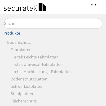
Zum
Hauptinhalt
springen
Produkte
Bodenschutz
Fahrplatten
e:tek Leichte Fahrplatten
v:tek Universal-Fahrplatten
x:tek Hochleistungs-Fahrplatten
Bodenschutzplatten
Schwerlastplatten
Stahlplatten
Flächenschutz