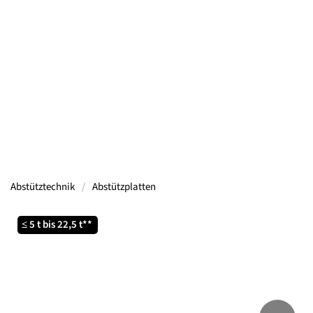
Containern, Gerüsten, Bühnen, Maschinen und
mehr.
Mehr Informationen
Abstütztechnik
Abstützplatten
≤ 5 t bis 22,5 t**