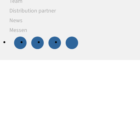
Team
Distribution partner
News
Messen
20 % Rabatt
auf
ausgewählte
Unterlegplatten
Unsere Unterlegplatten sind ideal als
lastverteilende Unterlagen zum Niveauausgleich,
Höhenausgleich und zum Abstützen von