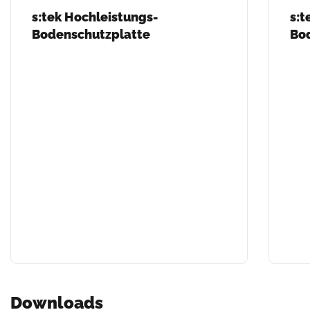
s:tek Hochleistungs-
s:t
Bodenschutzplatte
Bo
Downloads