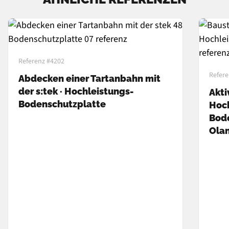
Referenz #4202
Refere
Abdecken einer Tartanbahn mit
der s:tek · Hochleistungs-
Akti
Bodenschutzplatte
Hoch
Bode
Ola