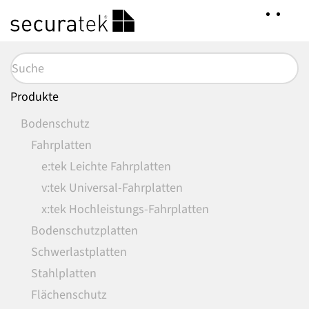
Zum
Hauptinhalt
springen
Produkte
Bodenschutz
Fahrplatten
e:tek Leichte Fahrplatten
v:tek Universal-Fahrplatten
x:tek Hochleistungs-Fahrplatten
Bodenschutzplatten
Schwerlastplatten
Stahlplatten
Flächenschutz