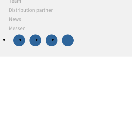
Team
Distribution partner
News
Messen
20 % Rabatt
auf
ausgewählte
Unterlegplatten
Unsere Unterlegplatten sind ideal als
lastverteilende Unterlagen zum Niveauausgleich,
Höhenausgleich und zum Abstützen von