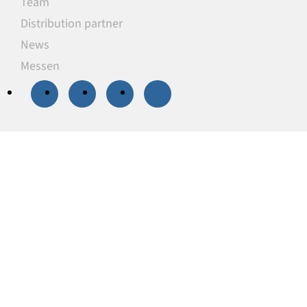
Team
Distribution partner
News
Messen
20 % Rabatt
auf
ausgewählte
Unterlegplatten
Unsere Unterlegplatten sind ideal als
lastverteilende Unterlagen zum Niveauausgleich,
Höhenausgleich und zum Abstützen von