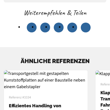
Weiterempfehlen & Teilen
ÄHNLICHE REFERENZEN
Refere
Klap
Referenz #3334
Tran
Fahr
Effizientes Handling von