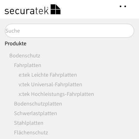
Zum
Hauptinhalt
springen
Produkte
Bodenschutz
Fahrplatten
e:tek Leichte Fahrplatten
v:tek Universal-Fahrplatten
x:tek Hochleistungs-Fahrplatten
Bodenschutzplatten
Schwerlastplatten
Stahlplatten
Flächenschutz