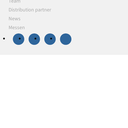
Team
Distribution partner
News
Messen
20 % Rabatt
auf
ausgewählte
Unterlegplatten
Unsere Unterlegplatten sind ideal als
lastverteilende Unterlagen zum Niveauausgleich,
Höhenausgleich und zum Abstützen von