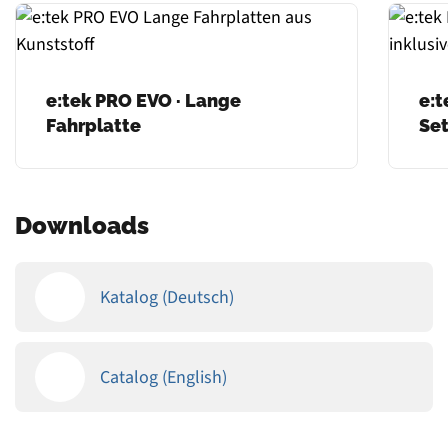
e:tek PRO EVO · Lange
e:t
Fahrplatte
Se
Downloads
Katalog (Deutsch)
Catalog (English)