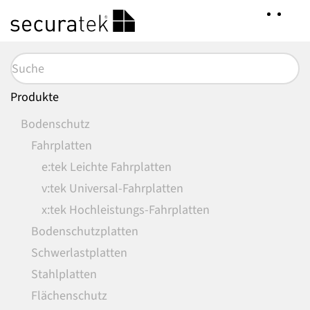
Zum
Hauptinhalt
springen
Produkte
Bodenschutz
Fahrplatten
e:tek Leichte Fahrplatten
v:tek Universal-Fahrplatten
x:tek Hochleistungs-Fahrplatten
Bodenschutzplatten
Schwerlastplatten
Stahlplatten
Flächenschutz