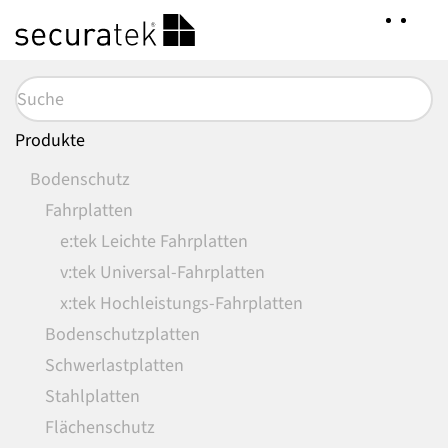
Zum
Hauptinhalt
springen
Produkte
Bodenschutz
Fahrplatten
e:tek Leichte Fahrplatten
v:tek Universal-Fahrplatten
x:tek Hochleistungs-Fahrplatten
Bodenschutzplatten
Schwerlastplatten
Stahlplatten
Flächenschutz