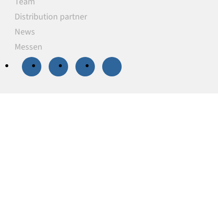
Team
Distribution partner
News
Messen
20 % Rabatt
auf
ausgewählte
Unterlegplatten
Unsere Unterlegplatten sind ideal als
lastverteilende Unterlagen zum Niveauausgleich,
Höhenausgleich und zum Abstützen von