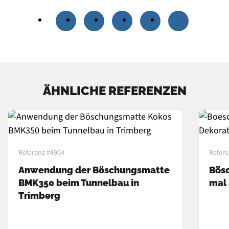
ÄHNLICHE REFERENZEN
Referenz #4904
Refere
Anwendung der Böschungsmatte
Bös
BMK350 beim Tunnelbau in
mal 
Trimberg