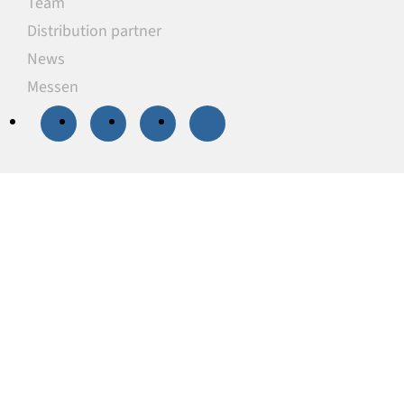
Team
Distribution partner
News
Messen
20 % Rabatt
auf
ausgewählte
Unterlegplatten
Unsere Unterlegplatten sind ideal als
lastverteilende Unterlagen zum Niveauausgleich,
Höhenausgleich und zum Abstützen von