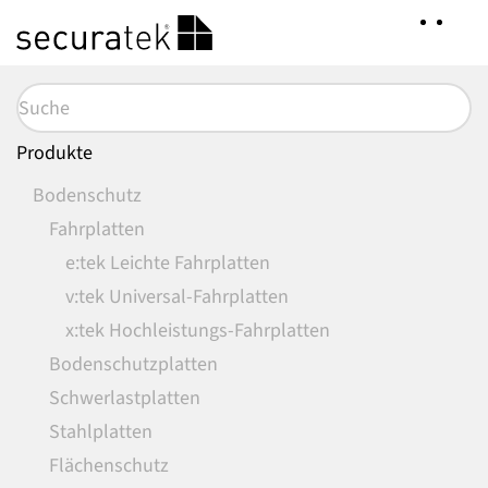
Zum
Hauptinhalt
springen
Produkte
Bodenschutz
Fahrplatten
e:tek Leichte Fahrplatten
v:tek Universal-Fahrplatten
x:tek Hochleistungs-Fahrplatten
Bodenschutzplatten
Schwerlastplatten
Stahlplatten
Flächenschutz