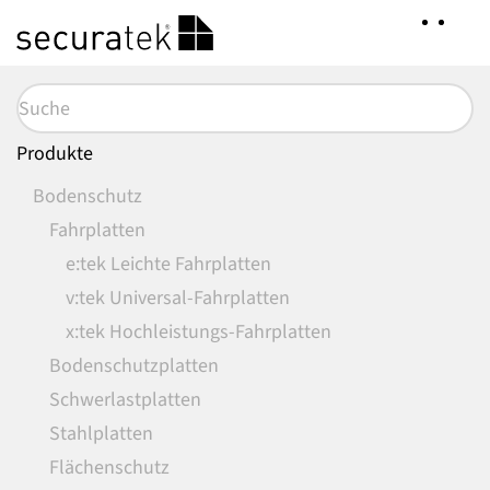
Zum
Hauptinhalt
springen
Produkte
Bodenschutz
Fahrplatten
e:tek Leichte Fahrplatten
v:tek Universal-Fahrplatten
x:tek Hochleistungs-Fahrplatten
Bodenschutzplatten
Schwerlastplatten
Stahlplatten
Flächenschutz