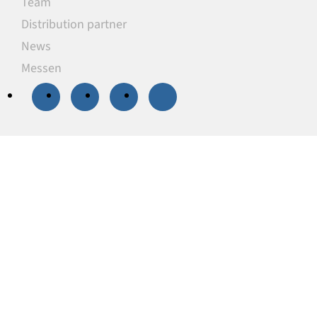
Team
Distribution partner
News
Messen
20 % Rabatt
auf
ausgewählte
Unterlegplatten
Unsere Unterlegplatten sind ideal als
lastverteilende Unterlagen zum Niveauausgleich,
Höhenausgleich und zum Abstützen von