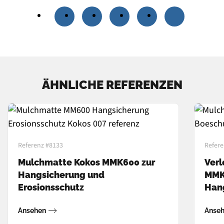
ÄHNLICHE REFERENZEN
Referenz #8133
Refere
Mulchmatte Kokos MMK600 zur
Ver
Hangsicherung und
MMK
Erosionsschutz
Han
Ansehen
Anse