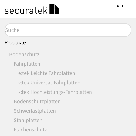
Zum
Hauptinhalt
springen
Produkte
Bodenschutz
Fahrplatten
e:tek Leichte Fahrplatten
v:tek Universal-Fahrplatten
x:tek Hochleistungs-Fahrplatten
Bodenschutzplatten
Schwerlastplatten
Stahlplatten
Flächenschutz