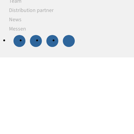
Team
Distribution partner
News
Messen
20 % Rabatt
auf
ausgewählte
Unterlegplatten
Unsere Unterlegplatten sind ideal als
lastverteilende Unterlagen zum Niveauausgleich,
Höhenausgleich und zum Abstützen von