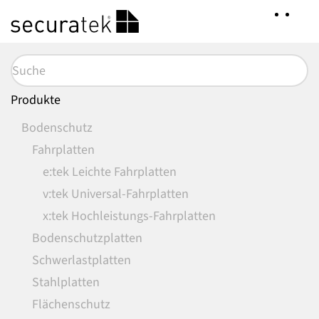
Zum
Hauptinhalt
springen
Produkte
Bodenschutz
Fahrplatten
e:tek Leichte Fahrplatten
v:tek Universal-Fahrplatten
x:tek Hochleistungs-Fahrplatten
Bodenschutzplatten
Schwerlastplatten
Stahlplatten
Flächenschutz