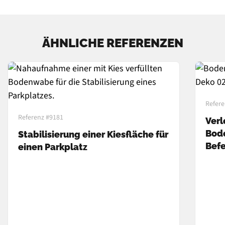
ÄHNLICHE REFERENZEN
Refere
Referenz #9181
Verl
Bod
Stabilisierung einer Kiesfläche für
Bef
einen Parkplatz