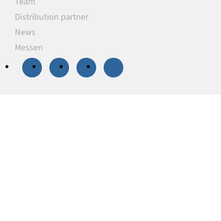
Team
Distribution partner
News
Messen
20 % Rabatt
auf
ausgewählte
Unterlegplatten
Unsere Unterlegplatten sind ideal als
lastverteilende Unterlagen zum Niveauausgleich,
Höhenausgleich und zum Abstützen von