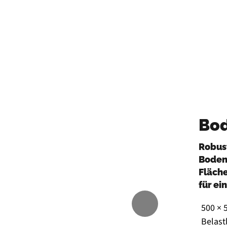
Mehr Informationen
Bo
Robus
Boden
Fläch
für ei
500 × 
Belast