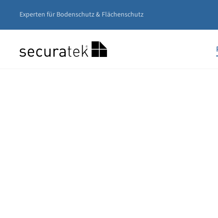
Experten für Bodenschutz & Flächenschutz
Zum
Hauptinhalt
springen
Unser
Nivea
Gerüs