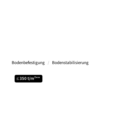
Bodenbefestigung
Bodenstabilisierung
≤ 350 t/m²**