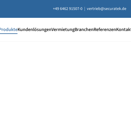
+49 6462 91507-0
|
vertrieb@securatek.de
Produkte
Kundenlösungen
Vermietung
Branchen
Referenzen
Kontak
20 % Rabatt
auf ausgewählt
Unterlegplatten
e Unterlegplatten sind ideal als lastverteilende Unterlage
uausgleich, Höhenausgleich und zum Abstützen von Contai
ten, Bühnen, Maschinen und mehr.