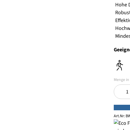
Hohe D
Robus
Effekt
Hochwe
Mindes
Geeigne
Art.Nr:
BW