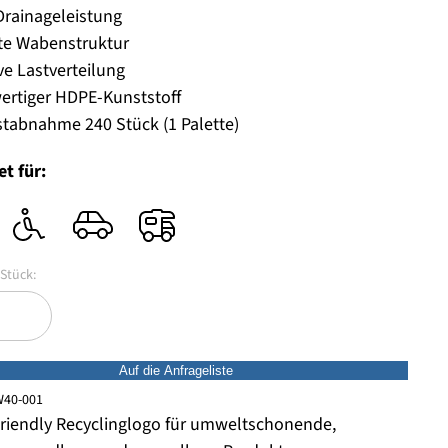
rainageleistung
te Wabenstruktur
ive Lastverteilung
rtiger HDPE-Kunststoff
tabnahme 240 Stück (1 Palette)
t für:
Auf die Anfrageliste
40-001