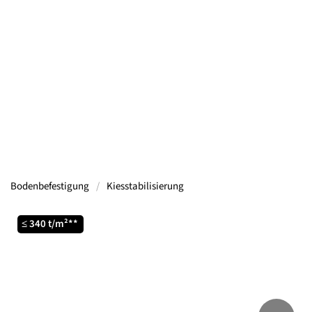
Containern, Gerüsten, Bühnen, Maschinen und
mehr.
Mehr Informationen
Bodenbefestigung
Kiesstabilisierung
≤ 340 t/m²**