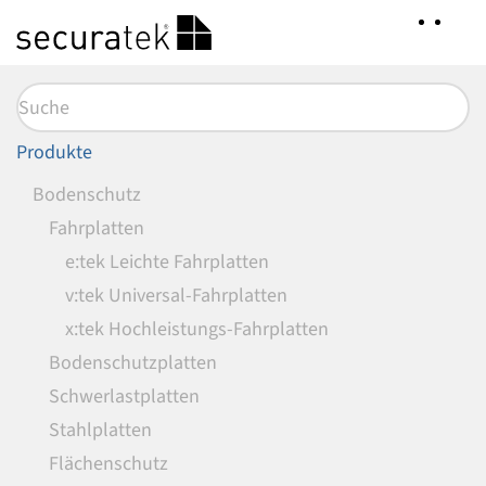
Zum
Hauptinhalt
springen
Produkte
Bodenschutz
Fahrplatten
e:tek Leichte Fahrplatten
v:tek Universal-Fahrplatten
x:tek Hochleistungs-Fahrplatten
Bodenschutzplatten
Schwerlastplatten
Stahlplatten
Flächenschutz