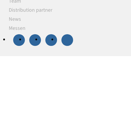
Team
Distribution partner
News
Messen
20 % Rabatt
auf
ausgewählte
Unterlegplatten
Unsere Unterlegplatten sind ideal als
lastverteilende Unterlagen zum Niveauausgleich,
Höhenausgleich und zum Abstützen von