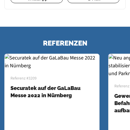
REFERENZEN
Referenz #3209
Referenz
Securatek auf der GaLaBau
Messe 2022 in Nürnberg
Gewer
Befahr
aufba