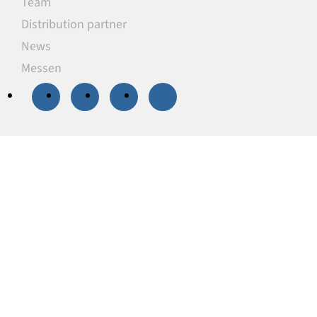
Team
Distribution partner
News
Messen
20 % Rabatt
auf
ausgewählte
Unterlegplatten
Unsere Unterlegplatten sind ideal als
lastverteilende Unterlagen zum Niveauausgleich,
Höhenausgleich und zum Abstützen von