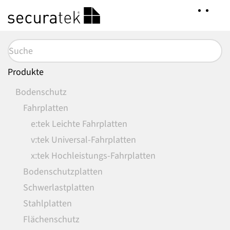
Zum
Hauptinhalt
springen
Produkte
Bodenschutz
Fahrplatten
e:tek Leichte Fahrplatten
v:tek Universal-Fahrplatten
x:tek Hochleistungs-Fahrplatten
Bodenschutzplatten
Schwerlastplatten
Stahlplatten
Flächenschutz