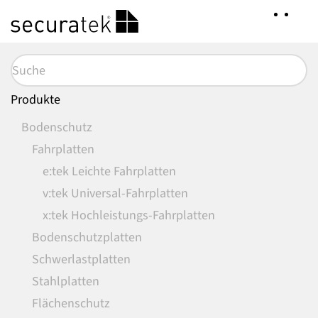
Zum
Hauptinhalt
springen
Produkte
Bodenschutz
Fahrplatten
e:tek Leichte Fahrplatten
v:tek Universal-Fahrplatten
x:tek Hochleistungs-Fahrplatten
Bodenschutzplatten
Schwerlastplatten
Stahlplatten
Flächenschutz