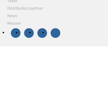
Team
Distribution partner
News
Messen
20 % Rabatt
auf
ausgewählte
Unterlegplatten
Unsere Unterlegplatten sind ideal als
lastverteilende Unterlagen zum Niveauausgleich,
Höhenausgleich und zum Abstützen von