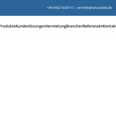
+49 6462 91507-0
|
vertrieb@securatek.de
Produkte
Kundenlösungen
Vermietung
Branchen
Referenzen
Kontak
20 % Rabatt
auf ausgewählt
Unterlegplatten
e Unterlegplatten sind ideal als lastverteilende Unterlage
uausgleich, Höhenausgleich und zum Abstützen von Contai
ten, Bühnen, Maschinen und mehr.