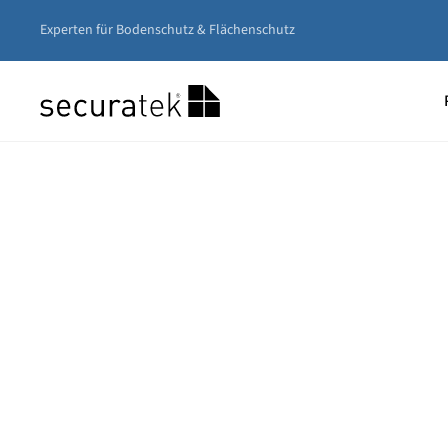
Experten für Bodenschutz & Flächenschutz
Zum
Hauptinhalt
springen
Unser
Nivea
Gerüs