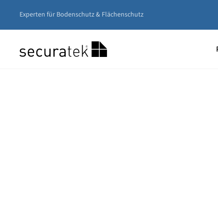
Experten für Bodenschutz & Flächenschutz
Zum
Hauptinhalt
springen
Unser
Nivea
Gerüs