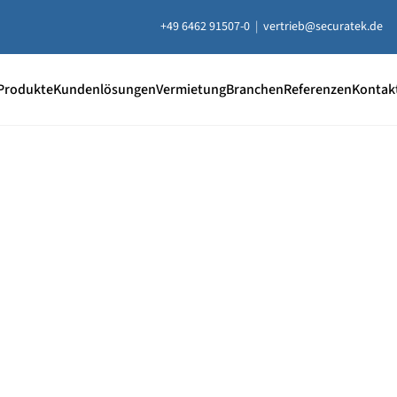
+49 6462 91507-0
|
vertrieb@securatek.de
Produkte
Kundenlösungen
Vermietung
Branchen
Referenzen
Kontak
20 % Rabatt
auf ausgewählt
Unterlegplatten
e Unterlegplatten sind ideal als lastverteilende Unterlage
uausgleich, Höhenausgleich und zum Abstützen von Contai
ten, Bühnen, Maschinen und mehr.