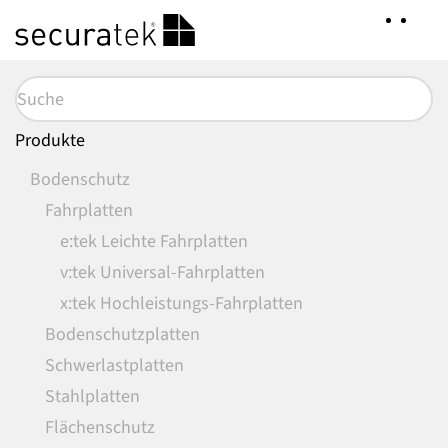
Zum
Hauptinhalt
springen
Produkte
Bodenschutz
Fahrplatten
e:tek Leichte Fahrplatten
v:tek Universal-Fahrplatten
x:tek Hochleistungs-Fahrplatten
Bodenschutzplatten
Schwerlastplatten
Stahlplatten
Flächenschutz