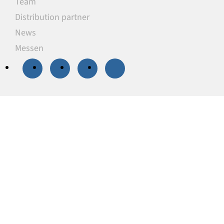
Team
Distribution partner
News
Messen
20 % Rabatt
auf
ausgewählte
Unterlegplatten
Unsere Unterlegplatten sind ideal als
lastverteilende Unterlagen zum Niveauausgleich,
Höhenausgleich und zum Abstützen von