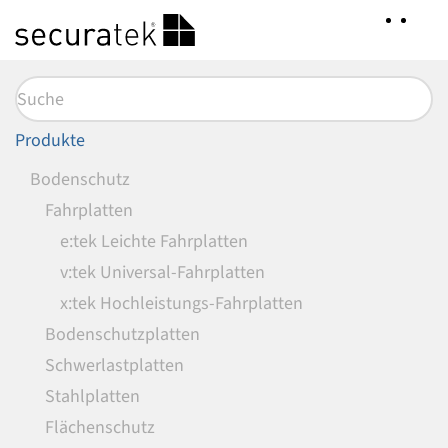
Zum
Hauptinhalt
springen
Produkte
Bodenschutz
Fahrplatten
e:tek Leichte Fahrplatten
v:tek Universal-Fahrplatten
x:tek Hochleistungs-Fahrplatten
Bodenschutzplatten
Schwerlastplatten
Stahlplatten
Flächenschutz