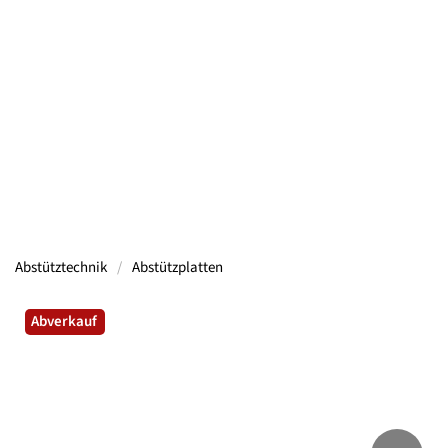
Containern, Gerüsten, Bühnen, Maschinen und
mehr.
Mehr Informationen
Abstütztechnik
Abstützplatten
Abverkauf