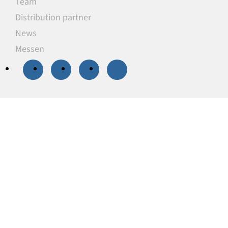
Team
Distribution partner
News
Messen
20 % Rabatt
auf
ausgewählte
Unterlegplatten
Unsere Unterlegplatten sind ideal als
lastverteilende Unterlagen zum Niveauausgleich,
Höhenausgleich und zum Abstützen von