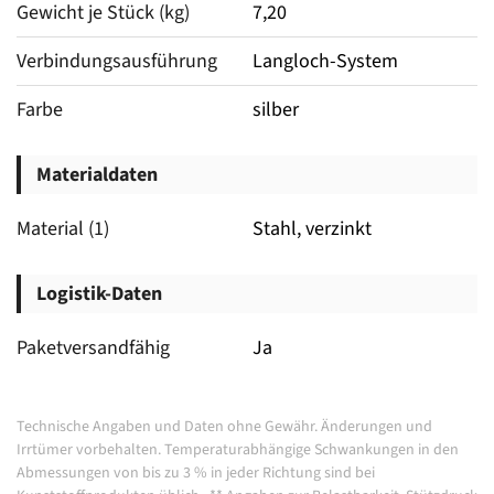
Gewicht je Stück (kg)
7,20
Verbindungsausführung
Langloch-System
Farbe
silber
Materialdaten
Material (1)
Stahl, verzinkt
Logistik-Daten
Paketversandfähig
Ja
Technische Angaben und Daten ohne Gewähr. Änderungen und
Irrtümer vorbehalten.
Temperaturabhängige Schwankungen in den
Abmessungen von bis zu 3 % in jeder Richtung sind bei