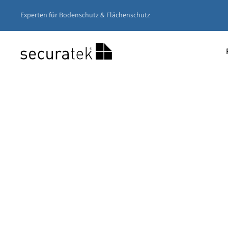
Experten für Bodenschutz & Flächenschutz
Zum
Hauptinhalt
springen
Unser
Nivea
Gerüs