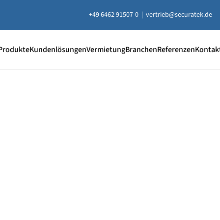
+49 6462 91507-0
|
vertrieb@securatek.de
Produkte
Kundenlösungen
Vermietung
Branchen
Referenzen
Kontak
20 % Rabatt
auf ausgewählt
Unterlegplatten
e Unterlegplatten sind ideal als lastverteilende Unterlage
uausgleich, Höhenausgleich und zum Abstützen von Contai
ten, Bühnen, Maschinen und mehr.