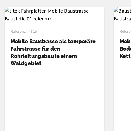
Referenz #4615
Refere
Mobile Baustrasse als temporäre
Mobi
Fahrstrasse für den
Bod
Rohrleitungsbau in einem
Ket
Waldgebiet