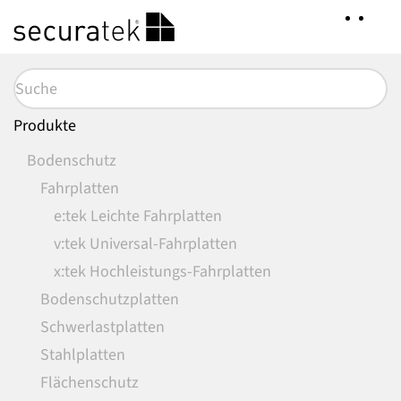
Zum
Hauptinhalt
springen
Produkte
Bodenschutz
Fahrplatten
e:tek Leichte Fahrplatten
v:tek Universal-Fahrplatten
x:tek Hochleistungs-Fahrplatten
Bodenschutzplatten
Schwerlastplatten
Stahlplatten
Flächenschutz