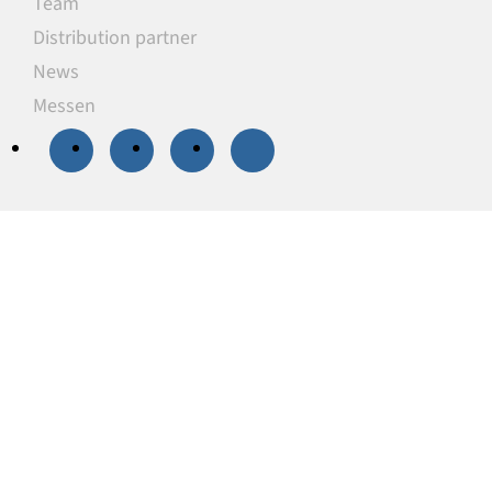
Team
Distribution partner
News
Messen
20 % Rabatt
auf
ausgewählte
Unterlegplatten
Unsere Unterlegplatten sind ideal als
lastverteilende Unterlagen zum Niveauausgleich,
Höhenausgleich und zum Abstützen von