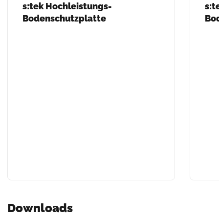
s:tek Hochleistungs-
s:t
Bodenschutzplatte
Bo
Downloads