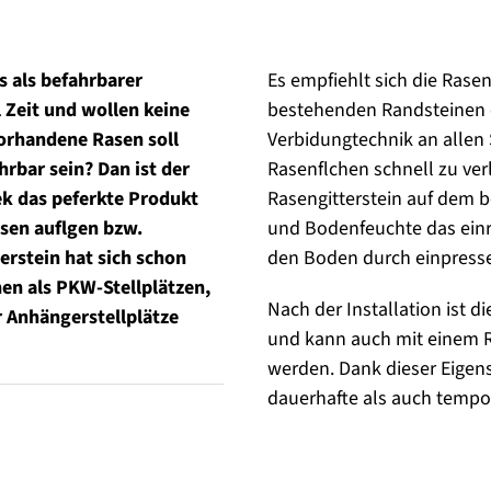
s als befahrbarer
Es empfiehlt sich die Rase
l Zeit und wollen keine
bestehenden Randsteinen o
orhandene Rasen soll
Verbidungtechnik an allen S
hrbar sein? Dan ist der
Rasenflchen schnell zu ve
ek das peferkte Produkt
Rasengitterstein auf dem 
sen auflgen bzw.
und Bodenfeuchte das einrü
terstein hat sich schon
den Boden durch einpresse
en als PKW-Stellplätzen,
Nach der Installation ist d
 Anhängerstellplätze
und kann auch mit einem 
werden. Dank dieser Eigens
dauerhafte als auch temp