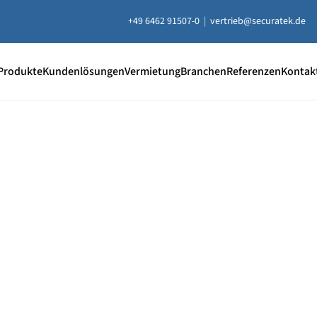
+49 6462 91507-0
|
vertrieb@securatek.de
Produkte
Kundenlösungen
Vermietung
Branchen
Referenzen
Kontak
20 % Rabatt
auf ausgewählt
Unterlegplatten
e Unterlegplatten sind ideal als lastverteilende Unterlage
uausgleich, Höhenausgleich und zum Abstützen von Contai
ten, Bühnen, Maschinen und mehr.