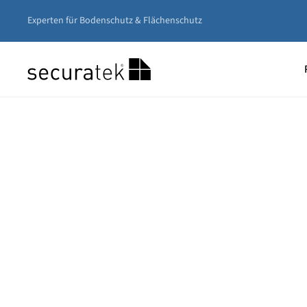
Experten für Bodenschutz & Flächenschutz
Zum
Hauptinhalt
springen
Unser
Nivea
Gerüs