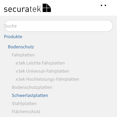
Zum
Hauptinhalt
springen
Produkte
Bodenschutz
Fahrplatten
e:tek Leichte Fahrplatten
v:tek Universal-Fahrplatten
x:tek Hochleistungs-Fahrplatten
Bodenschutzplatten
Schwerlastplatten
Stahlplatten
Flächenschutz