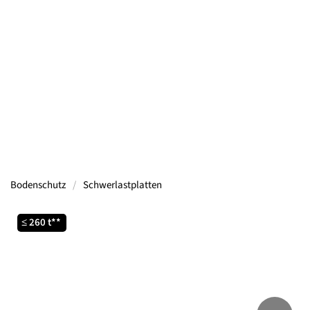
Containern, Gerüsten, Bühnen, Maschinen und
mehr.
Mehr Informationen
Bodenschutz
Schwerlastplatten
≤ 260 t**