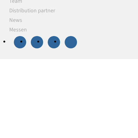
Team
Distribution partner
News
Messen
20 % Rabatt
auf
ausgewählte
Unterlegplatten
Unsere Unterlegplatten sind ideal als
lastverteilende Unterlagen zum Niveauausgleich,
Höhenausgleich und zum Abstützen von