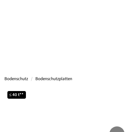
Containern, Gerüsten, Bühnen, Maschinen und
mehr.
Mehr Informationen
Bodenschutz
Bodenschutzplatten
≤ 40 t**