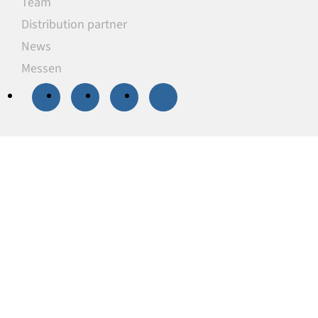
Team
Distribution partner
News
Messen
20 % Rabatt
auf
ausgewählte
Unterlegplatten
Unsere Unterlegplatten sind ideal als
lastverteilende Unterlagen zum Niveauausgleich,
Höhenausgleich und zum Abstützen von