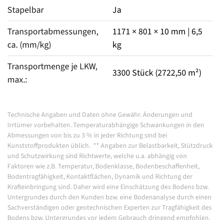
Stapelbar
Ja
Transportabmessungen, 
1171 × 801 × 10 mm | 6,5
ca. (mm/kg)
kg
Transportmenge je LKW, 
3300 Stück (2722,50 m²)
max.: 
Technische Angaben und Daten ohne Gewähr. Änderungen und
Irrtümer vorbehalten.
Temperaturabhängige Schwankungen in den
Abmessungen von bis zu 3 % in jeder Richtung sind bei
Kunststoffprodukten üblich.
**
Angaben zur Belastbarkeit, Stützdruck
und Schutzwirkung sind Richtwerte, welche u.a. abhängig von
Faktoren wie z.B. Temperatur, Bodenklasse, Bodenbeschaffenheit,
Bodentragfähigkeit, Kontaktflächen, Dynamik und Richtung der
Krafteinbringung sind. Daher wird eine Einschätzung des Bodens bzw.
Untergrundes durch den Kunden bzw. eine Bodenanalyse durch einen
Sachverständigen oder geotechnischen Experten zur Tragfähigkeit des
Bodens bzw. Untergrundes vor jedem Gebrauch dringend empfohlen.