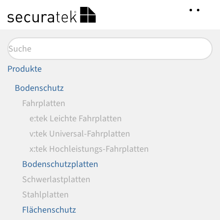
Zum
Hauptinhalt
springen
Produkte
Bodenschutz
Fahrplatten
e:tek Leichte Fahrplatten
v:tek Universal-Fahrplatten
x:tek Hochleistungs-Fahrplatten
Bodenschutzplatten
Schwerlastplatten
Stahlplatten
Flächenschutz