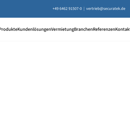
+49 6462 91507-0
|
vertrieb@securatek.de
Produkte
Kundenlösungen
Vermietung
Branchen
Referenzen
Kontak
20 % Rabatt
auf ausgewählt
Unterlegplatten
e Unterlegplatten sind ideal als lastverteilende Unterlage
uausgleich, Höhenausgleich und zum Abstützen von Contai
ten, Bühnen, Maschinen und mehr.