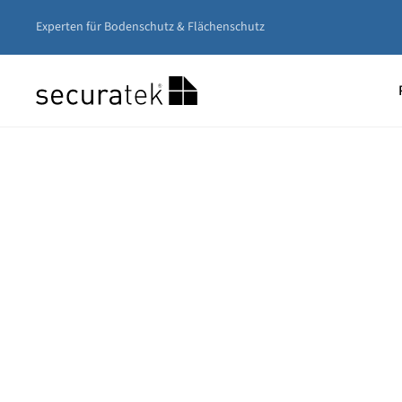
Experten für Bodenschutz & Flächenschutz
Zum
Hauptinhalt
springen
Unser
Nivea
Gerüs