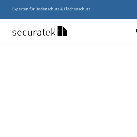
Experten für Bodenschutz & Flächenschutz
Zum
Hauptinhalt
springen
Unser
Nivea
Gerüs