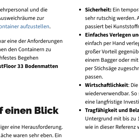
ehrpersonal und die
Sicherheit:
Ein tempor
 Ausweichräume zur
sehr rutschig werden.
ntainer aufzustellen
.
passiert bei Kunststoff
Einfaches Verlegen u
 war eine der Anforderungen
einfach per Hand verleg
chen den Containern zu
großer Vorteil gegenü
schfestes Begehen
einem Bagger oder mit
stFloor 33 Bodenmatten
per Stichsäge zugeschn
passen.
Wirtschaftlichkeit
: Di
wiederverwendbar. So si
eine langfristige Investi
 einen Blick
Tragfähigkeit und Bel
Untergrund mit bis zu
iger eine Herausforderung.
wie in dieser Referenz 
läche waren sehr eben. Ein