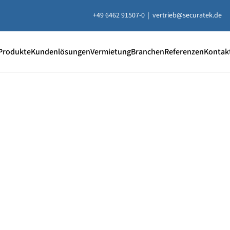
+49 6462 91507-0
|
vertrieb@securatek.de
Produkte
Kundenlösungen
Vermietung
Branchen
Referenzen
Kontak
20 % Rabatt
auf ausgewählt
Unterlegplatten
e Unterlegplatten sind ideal als lastverteilende Unterlage
uausgleich, Höhenausgleich und zum Abstützen von Contai
ten, Bühnen, Maschinen und mehr.