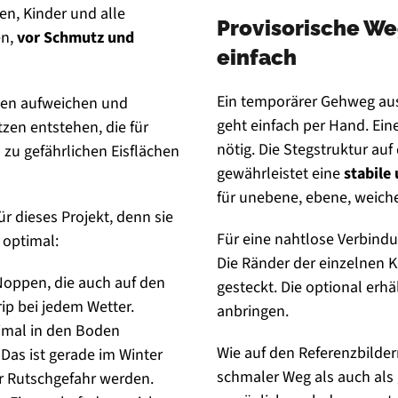
en, Kinder und alle
Provisorische We
en,
vor Schmutz und
einfach
Ein temporärer Gehweg aus 
den aufweichen und
geht einfach per Hand. Ein
en entstehen, die für
nötig. Die Stegstruktur au
zu gefährlichen Eisflächen
gewährleistet eine
stabile
für unebene, ebene, weich
r dieses Projekt, denn sie
Für eine nahtlose Verbindu
 optimal:
Die Ränder der einzelnen 
-Noppen, die auch auf den
gesteckt. Die optional erh
ip bei jedem Wetter.
anbringen.
imal in den Boden
Wie auf den Referenzbilder
 Das ist gerade im Winter
schmaler Weg als auch als
r Rutschgefahr werden.