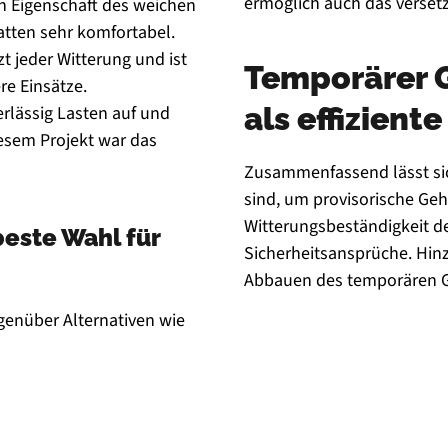
ermöglich auch das versetz
n Eigenschaft des weichen
atten sehr komfortabel.
zt jeder Witterung und ist
Temporärer 
re Einsätze.
als effizient
rlässig Lasten auf und
esem Projekt war das
Zusammenfassend lässt sic
sind, um provisorische G
Witterungsbeständigkeit de
beste Wahl für
Sicherheitsansprüche. Hin
Abbauen des temporären Ge
genüber Alternativen wie