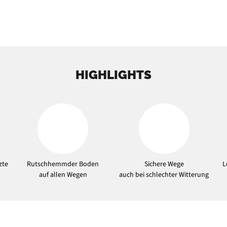
HIGHLIGHTS
zte
Rutschhemmder Boden
Sichere Wege
L
auf allen Wegen
auch bei schlechter Witterung