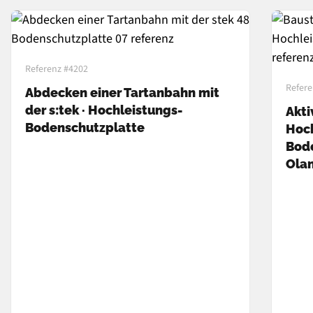
Referenz #4202
Refere
Abdecken einer Tartanbahn mit
der s:tek · Hochleistungs-
Akti
Bodenschutzplatte
Hoch
Bode
Ola