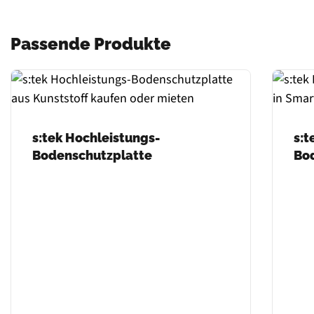
Passende Produkte
s:tek Hochleistungs-
s:t
Bodenschutzplatte
Bo