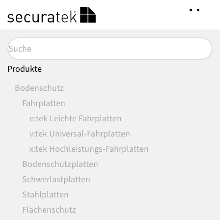
Zum
Hauptinhalt
springen
Produkte
Bodenschutz
Fahrplatten
e:tek Leichte Fahrplatten
v:tek Universal-Fahrplatten
x:tek Hochleistungs-Fahrplatten
Bodenschutzplatten
Schwerlastplatten
Stahlplatten
Flächenschutz