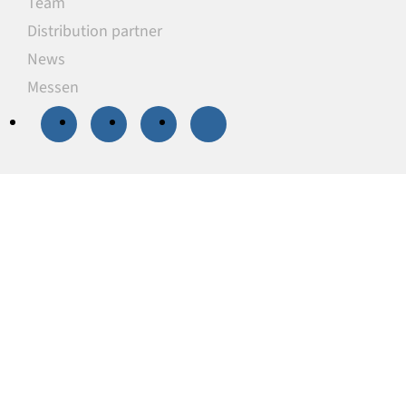
Team
Distribution partner
News
Messen
20 % Rabatt
auf
ausgewählte
Unterlegplatten
Unsere Unterlegplatten sind ideal als
lastverteilende Unterlagen zum Niveauausgleich,
Höhenausgleich und zum Abstützen von