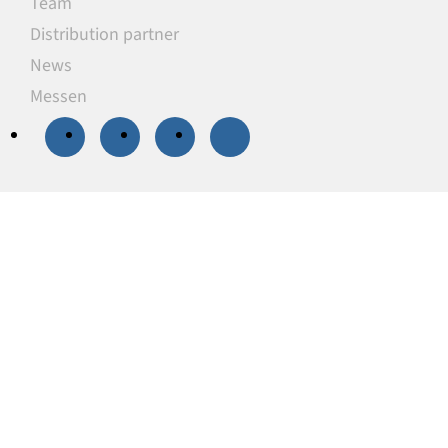
Team
Distribution partner
News
Messen
20 % Rabatt
auf
ausgewählte
Unterlegplatten
Unsere Unterlegplatten sind ideal als
lastverteilende Unterlagen zum Niveauausgleich,
Höhenausgleich und zum Abstützen von