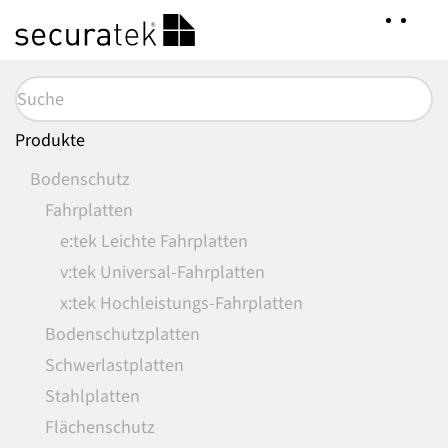
Zum
Hauptinhalt
springen
Produkte
Bodenschutz
Fahrplatten
e:tek Leichte Fahrplatten
v:tek Universal-Fahrplatten
x:tek Hochleistungs-Fahrplatten
Bodenschutzplatten
Schwerlastplatten
Stahlplatten
Flächenschutz