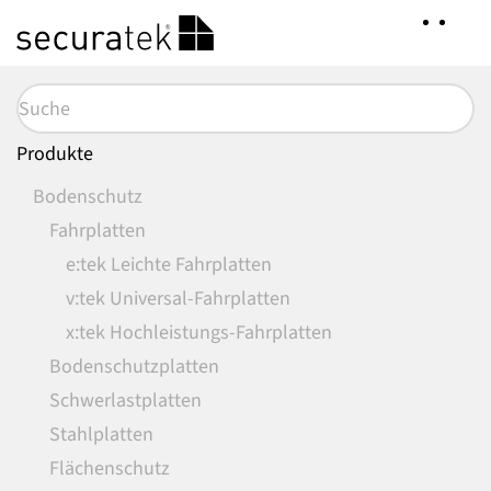
Zum
Hauptinhalt
springen
Produkte
Bodenschutz
Fahrplatten
e:tek Leichte Fahrplatten
v:tek Universal-Fahrplatten
x:tek Hochleistungs-Fahrplatten
Bodenschutzplatten
Schwerlastplatten
Stahlplatten
Flächenschutz