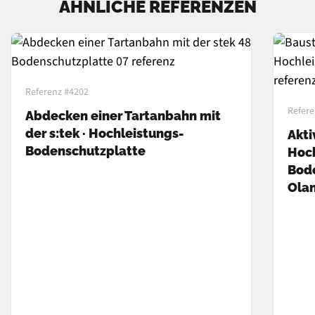
ÄHNLICHE REFERENZEN
Referenz #4202
Refere
Abdecken einer Tartanbahn mit
der s:tek · Hochleistungs-
Akti
Bodenschutzplatte
Hoch
Bode
Ola