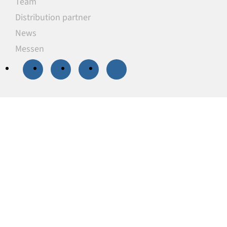
Team
Distribution partner
News
Messen
20 % Rabatt
auf
ausgewählte
Unterlegplatten
Unsere Unterlegplatten sind ideal als
lastverteilende Unterlagen zum Niveauausgleich,
Höhenausgleich und zum Abstützen von